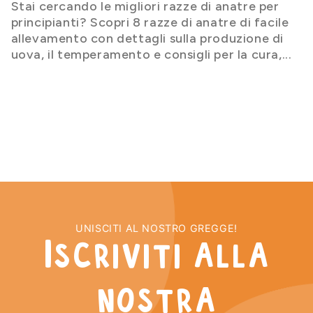
Stai cercando le migliori razze di anatre per
Estensione della corsa 1m
principianti? Scopri 8 razze di anatre di facile
(Penthouse grandi)
allevamento con dettagli sulla produzione di
Aumenta lo spazio a disposizione della corsa
uova, il temperamento e consigli per la cura,...
Da 197,35 €
Corsa per Aspen 10
Progettata per adattarsi al pollaio Aspen 10
Da 365,95 €
Corsa per Aspen 6
Progettata per adattarsi al pollaio Aspen 6
Da 365,95 €
UNISCITI AL NOSTRO GREGGE!
Novità
Iscriviti alla
nostra