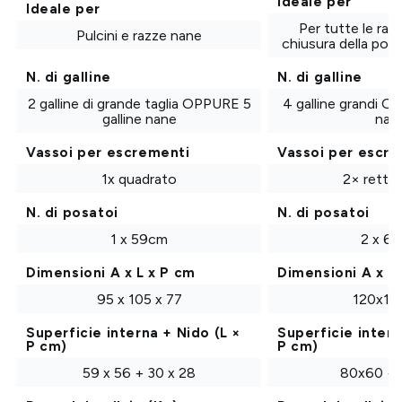
Ideale per
Ideale per
Estensione della corsa 1m
Per tutte le raz
Pulcini e razze nane
(Penthouse grandi)
chiusura della port
Aumenta lo spazio a disposizione della corsa
Da 197,35 €
N. di galline
N. di galline
2 galline di grande taglia OPPURE 5
4 galline grandi O
galline nane
nan
Corsa per Aspen 10
Progettata per adattarsi al pollaio Aspen 10
Vassoi per escrementi
Vassoi per escr
Da 365,95 €
1x quadrato
2× rettan
N. di posatoi
N. di posatoi
1 x 59cm
2 x 6
Corsa per Aspen 6
Progettata per adattarsi al pollaio Aspen 6
Dimensioni A x L x P cm
Dimensioni A x L
Da 365,95 €
95 x 105 x 77
120x11
Novità
Superficie interna + Nido (L ×
Superficie intern
P cm)
P cm)
59 x 56 + 30 x 28
80x60 + 