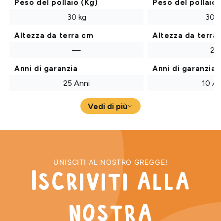
Peso del pollaio (Kg)
Peso del pollaio 
30 kg
30 k
Altezza da terra cm
Altezza da terra
—
27
Anni di garanzia
Anni di garanzia
25 Anni
10 An
Vedi di più
UNISCITI AL NOSTRO GREGGE!
Iscriviti alla
nostra