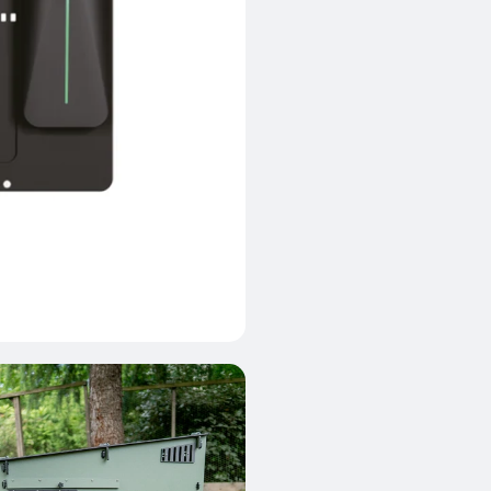
r
enthouse
e