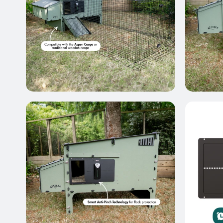
Auslauf für Aspen 10
Passend für den Aspen 10 Hühnerstall
Von 365,95 €
Auslauf für Aspen 6
Passend für den Aspen 6 Hühnerstall
Von 365,95 €
Neu