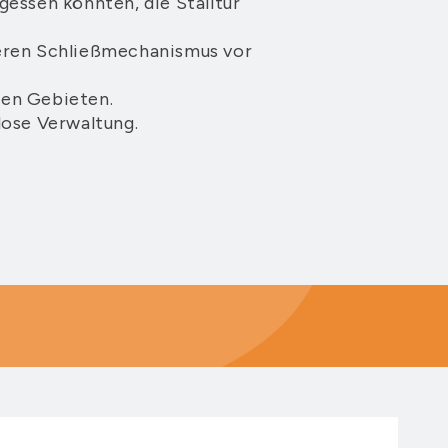
gessen könnten, die Stalltür
eren Schließmechanismus vor
nen Gebieten.
lose Verwaltung.