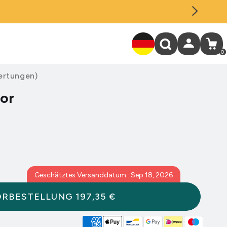
Einloggen
Warenkor
0
0
Artik
ertungen
)
or
Geschätztes Versanddatum : Sep 18, 2026
ORBESTELLUNG
197,35 €