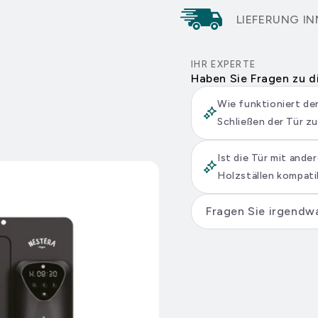
Auto
Auto
er
LIEFERUNG IN
Door
Door
IHR EXPERTE
Haben Sie Fragen zu 
Wie funktioniert d
Schließen der Tür z
er
Ist die Tür mit ande
Holzställen kompati
er