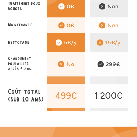
Traitement poux
0€
Non
rouges
0€
Non
Maintenance
5€/y
15€/y
Nettoyage
Changement
No
299€
poulailler
après 5 ans
Coût total
499€
1 200€
(sur 10 ans)