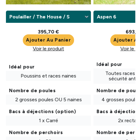
Choisir une variante pour Poulailler plastique
Choisir une varian
395,70 €
693,2
Ajouter Au Panier
Ajouter Au
Voir le produit
Voir le p
Idéal pour
Idéal pour
Toutes races e
Poussins et races naines
sécurité anti
Nombre de poules
Nombre de poul
2 grosses poules OU 5 naines
4 grosses poules
Bacs à déjections (option)
Bacs à déjection
1 x Carré
2x rectan
Nombre de perchoirs
Nombre de perch