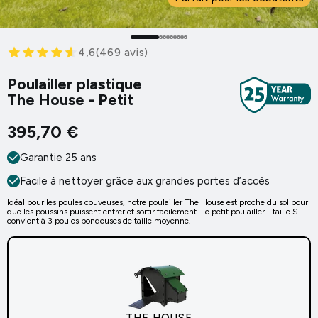
The Lodge
Roues pour Penthouse
Disponible en S, M et L pour 3, 5 et 8 poules
Déplacez votre Penthouse facilement
4,6
(
469
avis
)
À partir de 465,12 €
À partir de 89,26 €
Poulailler plastique
The House - Petit
The House
395,70 €
Caméra pour poulailler WiFi
Disponible en S, M et L pour 3, 5 et 8 poules
Gardez un oeil sur vos poules
À partir de 395,70 €
Garantie 25 ans
À partir de 118,02 €
Nouveau 2025
Facile à nettoyer grâce aux grandes portes d’accès
Idéal pour les poules couveuses, notre poulailler The House est proche du sol pour
que les poussins puissent entrer et sortir facilement. Le petit poulailler - taille S -
convient à 3 poules pondeuses de taille moyenne.
The Wagon
Enclos pour Penthouse
Disponible en taille unique pour 8 poules
Protégez vos poules
À partir de 1.089,91 €
À partir de 296,53 €
Unique Design
THE HOUSE