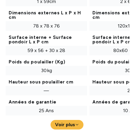
1 x 59cm
2 x 6
Dimensions externes L x P x H
Dimensions exter
cm
cm
78 x 78 x 76
120x11
Surface interne + Surface
Surface interne 
pondoir L x P cm
pondoir L x P cm
59 x 56 + 30 x 28
80x60 + 
Poids du poulailler (Kg)
Poids du poulaill
30 kg
30 k
Hauteur sous poulailler cm
Hauteur sous pou
—
27
Années de garantie
Années de garan
25 Ans
10 A
Voir plus