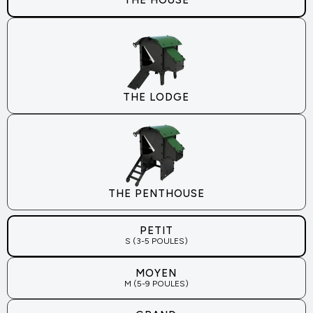
Extension d'enclos pour
Penthouse
Agrandissez votre enclos Nestera
À partir de 197,35 €
THE LODGE
Enclos pour poulailler Aspen 10
Compatible avec le poulailler Aspen 10
À partir de 365,95 €
THE PENTHOUSE
Enclos pour poulailler Aspen 6
Compatible avec le poulailler Aspen 6
À partir de 365,95 €
PETIT
S (3-5 POULES)
Nouveau
MOYEN
M (5-9 POULES)