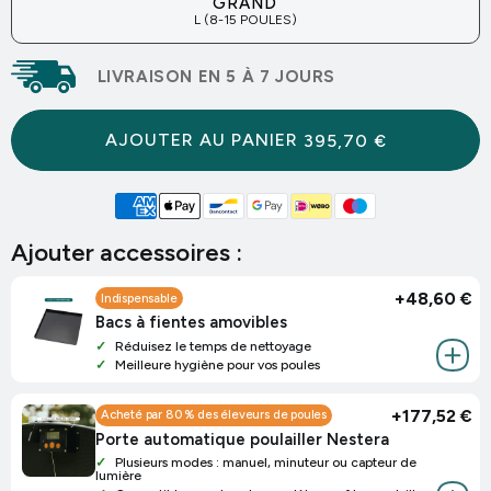
GRAND
L (8-15 POULES)
LIVRAISON EN 5 À 7 JOURS
AJOUTER AU PANIER
395,70 €
Ajouter accessoires :
+
48,60 €
Indispensable
Bacs à fientes amovibles
Réduisez le temps de nettoyage
Meilleure hygiène pour vos poules
+
177,52 €
Acheté par 80 % des éleveurs de poules
Porte automatique poulailler Nestera
Plusieurs modes : manuel, minuteur ou capteur de
lumière