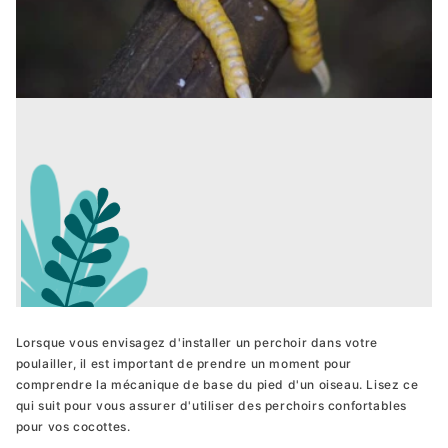
The Lodge
Roues pour Penthouse
Disponible en S, M et L pour 3, 5 et 8 poules
Déplacez votre Penthouse facilement
À partir de 465,12 €
À partir de 89,26 €
The House
Caméra pour poulailler WiFi
Disponible en S, M et L pour 3, 5 et 8 poules
Gardez un oeil sur vos poules
À partir de 395,70 €
À partir de 118,02 €
Nouveau 2025
The Wagon
Enclos pour Penthouse
Disponible en taille unique pour 8 poules
Lorsque vous envisagez d'installer un perchoir dans votre
Protégez vos poules
À partir de 1.089,91 €
À partir de 296,53 €
poulailler, il est important de prendre un moment pour
Unique Design
comprendre la mécanique de base du pied d'un oiseau. Lisez ce
qui suit pour vous assurer d'utiliser des perchoirs confortables
pour vos cocottes.