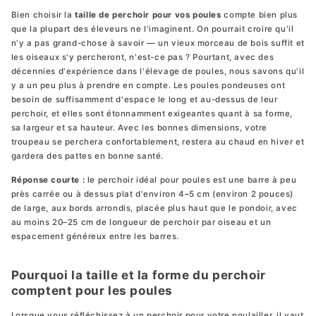
Extension d'enclos pour
Bien choisir la
taille de perchoir pour vos poules
compte bien plus
Penthouse
que la plupart des éleveurs ne l'imaginent. On pourrait croire qu'il
Agrandissez votre enclos Nestera
n'y a pas grand-chose à savoir — un vieux morceau de bois suffit et
À partir de 197,35 €
les oiseaux s'y percheront, n'est-ce pas ? Pourtant, avec des
décennies d'expérience dans l'élevage de poules, nous savons qu'il
y a un peu plus à prendre en compte. Les poules pondeuses ont
besoin de suffisamment d'espace le long et au-dessus de leur
Enclos pour poulailler Aspen 10
perchoir, et elles sont étonnamment exigeantes quant à sa forme,
Compatible avec le poulailler Aspen 10
sa largeur et sa hauteur. Avec les bonnes dimensions, votre
À partir de 365,95 €
troupeau se perchera confortablement, restera au chaud en hiver et
gardera des pattes en bonne santé.
Réponse courte :
le perchoir idéal pour poules est une barre à peu
près carrée ou à dessus plat d'environ 4–5 cm (environ 2 pouces)
Enclos pour poulailler Aspen 6
de large, aux bords arrondis, placée plus haut que le pondoir, avec
Compatible avec le poulailler Aspen 6
au moins 20–25 cm de longueur de perchoir par oiseau et un
À partir de 365,95 €
espacement généreux entre les barres.
Nouveau
Pourquoi la taille et la forme du perchoir
comptent pour les poules
Lorsque vous réfléchissez à un perchoir pour votre poulailler, il vaut