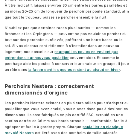
À titre indicatif, laissez environ 30 cm entre les barres parallèles et
au moins 20–25 cm de longueur de perchoir par poule standard, afin
que tout le troupeau puisse se percher ensemble la nuit.
N'oubliez pas que certaines races plus lourdes — comme les
Brahmas et les Orpingtons — peuvent ne pas vouloir se percher du
tout sur des perchoirs surélevés, préférant une barre basse ou le
sol. Si vos oiseaux sont réticents à s'installer dans un nouveau
logement, nos conseils sur
pourquoi les poules ne veulent pas
entrer dans leur nouveau poulailler
peuvent aider. Et comme le
perchage aide les poules à conserver leur chaleur en groupe, il joue
un rôle dans
la façon dont les poules restent au chaud en hiver
.
Perchoirs Nestera : correctement
dimensionnés d'origine
Les perchoirs Nestera existent en plusieurs tailles pour s'adapter au
poulailler que vous avez choisi, vous n'avez donc pas à deviner les
dimensions. Ils sont fabriqués en pin certifié FSC, extrudé en une
section carrée de 36 mm aux bords arrondis — confortable, facile à
agripper et facile à garder propre. Chaque
poulailler en plastique
recyclé Nestera
est livré avec des perchoirs de taille adaptée